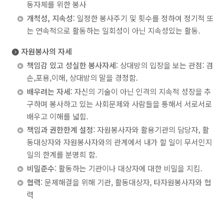
동자체를 위한 봉사
학사일정
개척성, 지속성
: 일정한 봉사주기 및 횟수를 정하여 정기적 또
는 연속적으로 활동하는 일회성이 아닌 지속성있는 활동.
문의전화안내
자원봉사의 자세
학사안내
책임감 있고 성실한 봉사자세
: 상대방의 입장을 보는 관점: 겸
장학/학자금대출안내
손,포용,이해, 상대방의 말을 경청함.
배우려는 자세
: 자신의 기술이 아닌 인격의 지속적 성장을 추
등록안내
구하며 봉사하고 있는 사회문제와 사람들을 통해서 서로서로
병무안내
배우고 이해를 넓힘.
책임과 권한한계 설정
: 자원봉사자와 활용기관의 담당자, 활
증명서발급안내
동대상자와 자원봉사자와의 관계에서 내가 할 일이 무서인지
학생증안내
일의 한계를 분명희 함.
비밀준수
: 활동하는 기관이나 대상자에 대한 비밀을 지킴.
대학생활안내서
협력
: 문제해결을 위해 기관, 활동대상자, 타자원봉사자와 협
전자출결시스템안내
력