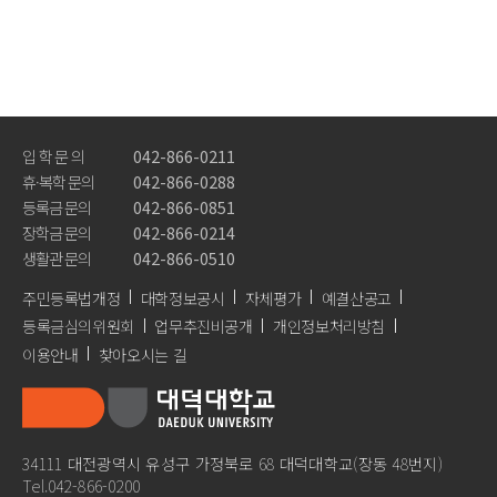
학생활동
식당이용안내
커뮤니티
입 학 문 의
042-866-0211
휴·복학 문의
042-866-0288
공지사항
등록금 문의
042-866-0851
장학금 문의
042-866-0214
학생문의및게시판
생활관 문의
042-866-0510
대학생활갤러리
주민등록법개정
대학정보공시
자체평가
예결산공고
등록금심의위원회
업무추진비공개
개인정보처리방침
총장님만나고싶습니다
이용안내
찾아오시는 길
각종서식자료실
34111 대전광역시 유성구 가정북로 68 대덕대학교(장동 48번지)
Tel.042-866-0200