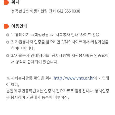
위치
대학생활
정곡관 2층 학생지원팀 전화 042-866-0338
대학생활지원안내
이용안내
도서관안내
1. 홈페이지 ⇒학생상담 ⇒ ‘사회봉사 안내’ 사이트 활용
생활관(기숙사)안내
2. 자원봉사자 인증을 받으려면 ‘VMS’사이트에서 회원가입을
하여야 합니다.
상담지원안내
3.‘사회봉사 안내‘사이트 ’공지사항‘에 자원봉사활동 인증요청
사회봉사안내
서 양식이 탑재되어 있습니다.
인권상담안내
장애학생지원안내
※ 사회봉사활동 확인을 위해
http://www.vms.or.kr
에 가입해
야 하며,
해외인턴십&국제교류
본인의 주민등록번호는 인증시 필요자료로 활용됩니다. 봉사인증
은 봉사참여 기관에서 등록이 이루어짐.
취업진로안내
복지/편의시설안내