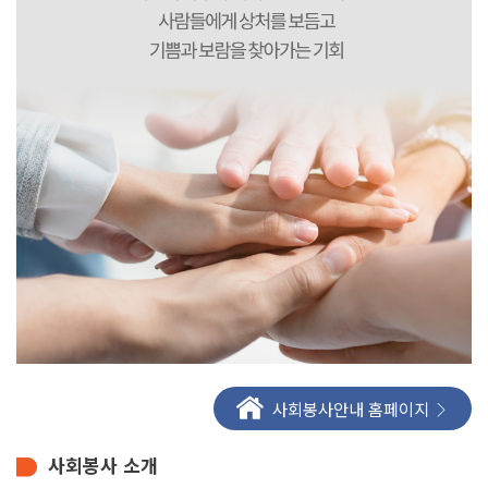
입학안내
Copyright
DAEDUK
입학안내
UNIVERSITY.
All Rights
Reserved.
학과안내
K-컬쳐계열
사회계열
기술계열
K-국방계열
스포츠 계열
글로벌계열
사회봉사안내 홈페이지
전공심화과정(학사학위)
사회봉사 소개
산업체위탁과정