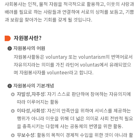
사회봉사는 인적, 물적 자원을 적극적으로 활용하고, 이웃의 사랑과
배려를 필요로 하는 사람들과 연결하여 서로의 상처를 보듬고, 기쁨
과 보람을 찾아가는 기회를 갖게 될 것입니다.
Pride of DDU
가디언제도
자원봉사란?
서비스품질우수상
자원봉사의 어원
자원봉사활동은 voluntary 또는 voluntarism의 번역어로서
교육품질인증
자유의지라는 의미를 가진 라틴어 voluntas에서 유래되었으
며 자원봉사자를 volunteer라고 합니다.
전문대학기관평가인증
자원봉사의 기본개념
교육기부우수기관인증
자발성,자주성
: 자기 스스로 판단하여 참여하는 자유의지에
홍보영상
따라 이루어지는 활동
이타성,사회성
: 자신의 만족만을 위하여 서비스를 제공하는
뉴스레터
행위가 아니라 이웃을 위해 더 넓은 의미로 사회 전반적 필요
을 충족시키는 다함께 사는 공동체의 번영을 위한 활동.
학사안내
무보수성
: 활동의 목적이 경제적 수입을 위한 것이 아니라 활