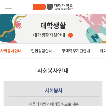
대학안내
대학안내
대학생활
총장인사말
입학안내
대학생활지원안내
대학소개
학과안내
사회봉사안내
인권상담안내
장애학생지원안내
해
대학기구안내
Pride of DDU
발전기금
학사안내
사회봉사안내
법인소개
대학생활
사이버제안함
커뮤니티
캠퍼스안내