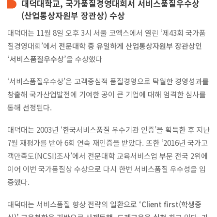
대덕대학교, 국가품질경영대회서 서비스품질우수상
(산업통상자원부 장관상) 수상
Pride of DDU
대덕대는 11월 8일 오후 3시 서울 코엑스에서 열린 ‘제43회 국가품
질경영대회’에서
전문대학 중 유일하게 산업통상자원부 장관상인
가디언제도
‘서비스품질우수상’
을 수상했다
서비스품질우수상
‘서비스품질우수상’은 고객중심적 품질경영으로 탁월한 경영성과를
교육품질인증
창출해 국가산업발전에 기여한 공이 큰 기업에 대해 엄격한 심사를
통해 선정된다.
전문대학기관평가인증
대덕대는 2003년 ‘한국서비스품질 우수기관 인증’을 획득한 후 지난
교육기부우수기관인증
7월 재평가를 받아 6회 연속 재인증을 받았다. 또한 ‘2016년 국가고
홍보영상
객만족도(NCSI)조사’에서 전문대학 교육서비스업 부문 전국 2위에
이어 이번 국가품질상 수상으로 다시 한번 서비스품질 우수성을 입
뉴스레터
증했다.
대덕대는 서비스품질 향상 전략의 일환으로
‘Client first(학생중
학사안내
심)’ 교육철학을 기반으로 사제동행, 도제교육을 실천
하고 있다. 가