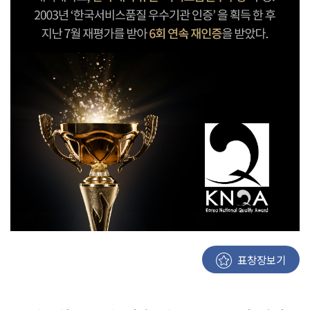
입학안내
Copyright
DAEDUK
입학안내
UNIVERSITY.
All Rights
Reserved.
학과안내
K-컬쳐계열
사회계열
기술계열
K-국방계열
스포츠 계열
글로벌계열
표창장보기
전공심화과정(학사학위)
산업체위탁과정