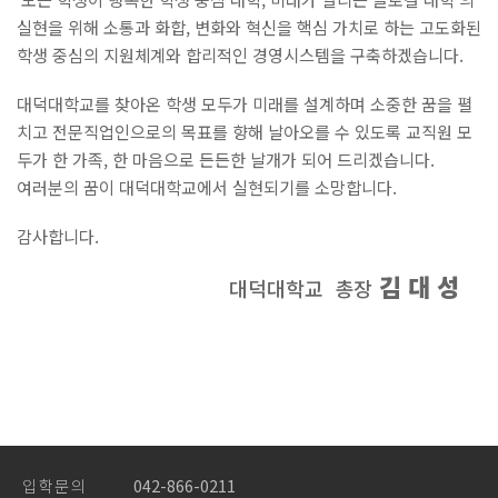
학사일정
실현을 위해 소통과 화합, 변화와 혁신을 핵심 가치로 하는 고도화된
학생 중심의 지원체계와 합리적인 경영시스템을 구축하겠습니다.
문의전화안내
대덕대학교를 찾아온 학생 모두가 미래를 설계하며 소중한 꿈을 펼
학사안내
치고 전문직업인으로의 목표를 향해 날아오를 수 있도록 교직원 모
두가 한 가족, 한 마음으로 든든한 날개가 되어 드리겠습니다.
장학/학자금대출안내
여러분의 꿈이 대덕대학교에서 실현되기를 소망합니다.
등록안내
감사합니다.
병무안내
김 대 성
대덕대학교 총장
증명서발급안내
학생증안내
대학생활안내서
전자출결시스템안내
입 학 문 의
042-866-0211