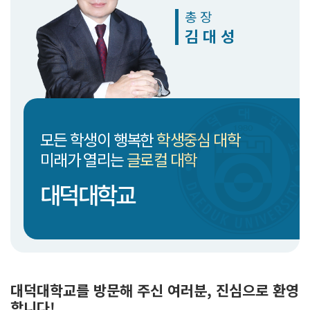
입학안내
Copyright
총 장
DAEDUK
입학안내
김 대 성
UNIVERSITY.
All Rights
Reserved.
학과안내
K-컬쳐계열
모든 학생이 행복한
학생중심 대학
사회계열
미래가 열리는
글로컬 대학
기술계열
대덕대학교
K-국방계열
스포츠 계열
글로벌계열
전공심화과정(학사학위)
대덕대학교를 방문해 주신 여러분, 진심으로 환영
합니다!
산업체위탁과정