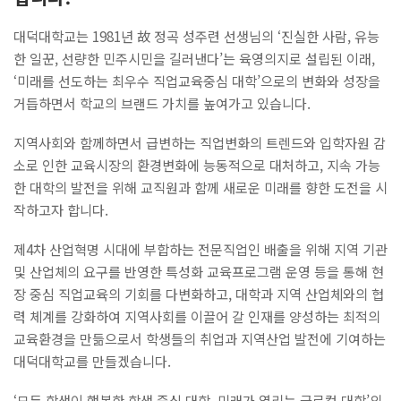
대덕대학교는 1981년 故 정곡 성주련 선생님의 ‘진실한 사람, 유능
Pride of DDU
한 일꾼, 선량한 민주시민을 길러낸다’는 육영의지로 설립된 이래,
‘미래를 선도하는 최우수 직업교육중심 대학’으로의 변화와 성장을
가디언제도
거듭하면서 학교의 브랜드 가치를 높여가고 있습니다.
서비스품질우수상
지역사회와 함께하면서 급변하는 직업변화의 트렌드와 입학자원 감
소로 인한 교육시장의 환경변화에 능동적으로 대처하고, 지속 가능
교육품질인증
한 대학의 발전을 위해 교직원과 함께 새로운 미래를 향한 도전을 시
전문대학기관평가인증
작하고자 합니다.
교육기부우수기관인증
제4차 산업혁명 시대에 부합하는 전문직업인 배출을 위해 지역 기관
및 산업체의 요구를 반영한 특성화 교육프로그램 운영 등을 통해 현
홍보영상
장 중심 직업교육의 기회를 다변화하고, 대학과 지역 산업체와의 협
력 체계를 강화하여 지역사회를 이끌어 갈 인재를 양성하는 최적의
뉴스레터
교육환경을 만듦으로서 학생들의 취업과 지역산업 발전에 기여하는
대덕대학교를 만들겠습니다.
학사안내
‘모든 학생이 행복한 학생 중심 대학, 미래가 열리는 글로컬 대학’의