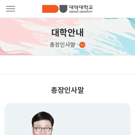
대학안내
대학안내
대학안내
총장인사말
입학안내
총장인사말
대학소개
학과안내
대학기구안내
Pride of DDU
발전기금
학사안내
총장인사말
법인소개
대학생활
사이버제안함
커뮤니티
캠퍼스안내