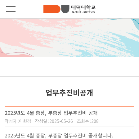
대학안내
대학안내
총장인사말
입학안내
대학소개
학과안내
대학기구안내
Pride of DDU
발전기금
학사안내
업무추진비공개
법인소개
대학생활
사이버제안함
2025년도 4월 총장, 부총장 업무추진비 공개
커뮤니티
캠퍼스안내
작성자
이원경
작성일
2025-05-26
조회수
208
2025년도 4월 총장, 부총장 업무추진비 공개합니다.