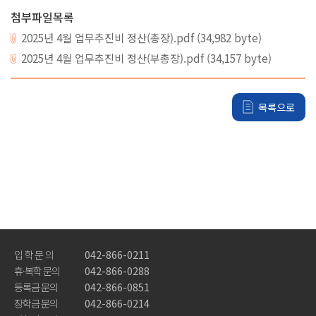
첨부파일목록
2025년 4월 업무추진비 정산(총장).pdf (34,982 byte)
Pride of DDU
2025년 4월 업무추진비 정산(부총장).pdf (34,157 byte)
가디언제도
목록으로
서비스품질우수상
교육품질인증
전문대학기관평가인증
교육기부우수기관인증
홍보영상
뉴스레터
입 학 문 의
042-866-0211
휴·복학 문의
042-866-0288
등록금 문의
042-866-0851
학사안내
장학금 문의
042-866-0214