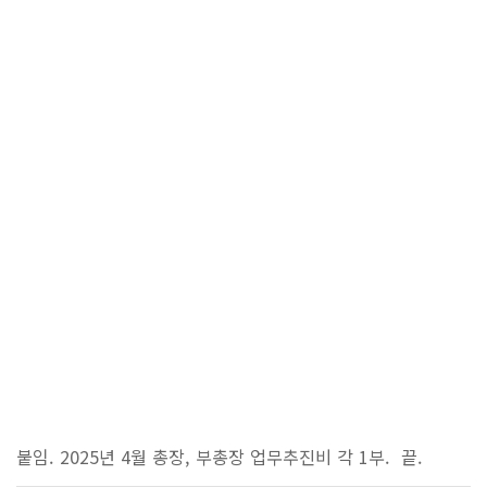
입학안내
Copyright
DAEDUK
입학안내
UNIVERSITY.
All Rights
Reserved.
학과안내
K-컬쳐계열
사회계열
기술계열
K-국방계열
스포츠 계열
글로벌계열
전공심화과정(학사학위)
붙임. 2025년 4월 총장, 부총장 업무추진비 각 1부. 끝.
산업체위탁과정