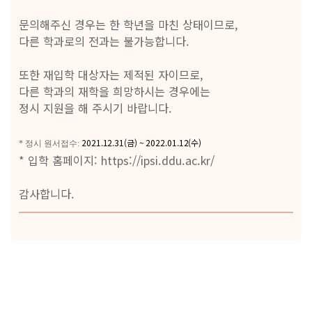
문의해주신 경우는 한 학년을 마친 상태이므로,
다른 학과로의 전과는 불가능합니다.
Pride of DDU
또한 재입학 대상자는 제적된 자이므로,
가디언제도
다른 학과의 재학을 희망하시는 경우에는
서비스품질우수상
정시 지원을 해 주시기 바랍니다.
교육품질인증
2021.12.31(금) ~ 2022.01.12(수)
* 정시 원서접수:
* 입학 홈페이지:
https://ipsi.ddu.ac.kr/
전문대학기관평가인증
교육기부우수기관인증
감사합니다.
홍보영상
뉴스레터
학사안내