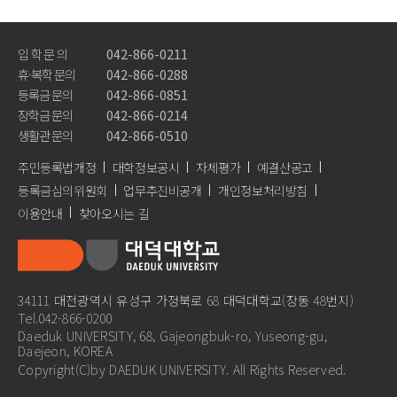
학사일정
입 학 문 의
042-866-0211
문의전화안내
휴·복학 문의
042-866-0288
학사안내
등록금 문의
042-866-0851
장학금 문의
042-866-0214
장학/학자금대출안내
생활관 문의
042-866-0510
등록안내
주민등록법개정
대학정보공시
자체평가
예결산공고
등록금심의위원회
업무추진비공개
개인정보처리방침
병무안내
이용안내
찾아오시는 길
증명서발급안내
학생증안내
34111 대전광역시 유성구 가정북로 68 대덕대학교(장동 48번지)
대학생활안내서
Tel.042-866-0200
Daeduk UNIVERSITY, 68, Gajeongbuk-ro, Yuseong-gu,
전자출결시스템안내
Daejeon, KOREA
Copyright(C)by DAEDUK UNIVERSITY. All Rights Reserved.