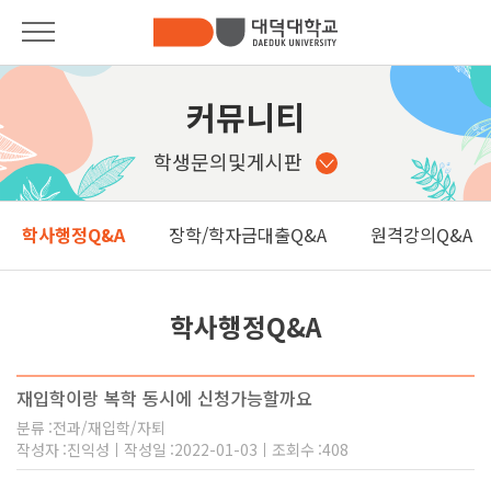
대학안내
대학안내
커뮤니티
총장인사말
입학안내
학생문의및게시판
대학소개
학과안내
학사행정Q&A
장학/학자금대출Q&A
원격강의Q&A
대학기구안내
Pride of DDU
발전기금
학사안내
학사행정Q&A
법인소개
대학생활
사이버제안함
재입학이랑 복학 동시에 신청가능할까요
커뮤니티
캠퍼스안내
분류
전과/재입학/자퇴
작성자
진익성
작성일
2022-01-03
조회수
408