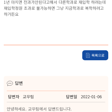
입학안내
1년 마치면 전과가안된다고해서 다른학과로 재입학 하려는데
Copyright
재입학정원 초과로 불가능하면 그냥 지금학과로 복학하려고
DAEDUK
입학안내
하거든요
UNIVERSITY.
All Rights
Reserved.
학과안내
K-컬쳐계열
사회계열
목록으로
기술계열
K-국방계열
스포츠 계열
답변
글로벌계열
답변자
교무팀
답변일
2022-01-06
전공심화과정(학사학위)
안녕하세요. 교무팀에서 답변드립니다.
산업체위탁과정