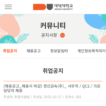
대학안내
대학안내
커뮤니티
총장인사말
입학안내
공지사항
대학소개
학과안내
취업공지
채용공고
정보알림터
개인정보목적외이
대학기구안내
Pride of DDU
발전기금
학사안내
취업공지
법인소개
대학생활
사이버제안함
[채용공고_채용시 마감] 경신금속(주)_ 사무직 / QC2 / 가공
커뮤니티
담당자 채용
캠퍼스안내
작성자
취업지원팀
작성일
2025-02-17
조회수
181