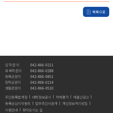
목록으로
Pride of DDU
가디언제도
서비스품질우수상
교육품질인증
전문대학기관평가인증
입 학 문 의
042-866-0211
교육기부우수기관인증
휴·복학 문의
042-866-0288
등록금 문의
042-866-0851
홍보영상
장학금 문의
042-866-0214
생활관 문의
042-866-0510
뉴스레터
주민등록법개정
대학정보공시
자체평가
예결산공고
등록금심의위원회
업무추진비공개
개인정보처리방침
학사안내
이용안내
찾아오시는 길