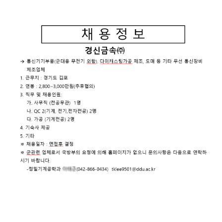
입학안내
Copyright
DAEDUK
입학안내
UNIVERSITY.
All Rights
Reserved.
학과안내
K-컬쳐계열
사회계열
기술계열
K-국방계열
스포츠 계열
글로벌계열
전공심화과정(학사학위)
산업체위탁과정