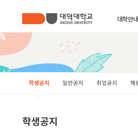
대학안
커뮤니티
총장인사말
대학소개
DAEDUK UNIVERSITY
대학기구안
발전기금
학생공지
일반공지
취업공지
채
법인소개
사이버제안
캠퍼스안내
학생공지