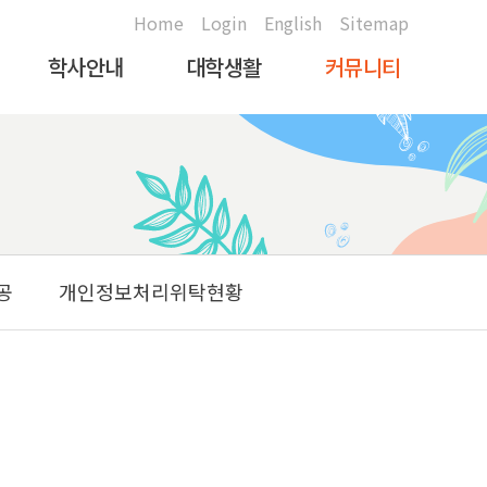
Home
Login
English
Sitemap
학사안내
대학생활
커뮤니티
학사일정
대학생활지원안내
공지사항
문의전화안내
취업진로안내
학생문의및게시판
학사안내
복지/편의시설안내
대학생활갤러리
장학/학자금대출안내
학생활동
총장님만나고싶습니다
공
개인정보처리위탁현황
등록안내
식당이용안내
각종서식자료실
병무안내
증명서발급안내
학생증안내
대학생활안내서
전자출결시스템안내