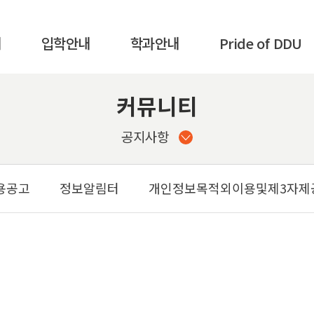
내
입학안내
학과안내
Pride of DDU
커뮤니티
입학안내
K-컬쳐계열
가디언제도
사회계열
서비스품질우수상
공지사항
내
기술계열
교육품질인증
K-국방계열
전문대학기관평가인증
용공고
정보알림터
개인정보목적외이용및제3자제
스포츠 계열
교육기부우수기관인증
함
글로벌계열
홍보영상
전공심화과정
뉴스레터
(학사학위)
산업체위탁과정