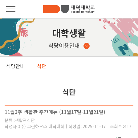
대학안내
대학안내
대학생활
총장인사말
입학안내
식당이용안내
대학소개
학과안내
식당안내
식단
대학기구안내
Pride of DDU
발전기금
학사안내
식단
법인소개
대학생활
사이버제안함
11월3주 생활관 주간메뉴 (11월17일-11월21일)
커뮤니티
캠퍼스안내
분류
생활관식단
작성자
(주) 그린하우스 대덕대학
작성일
2025-11-17
조회수
417