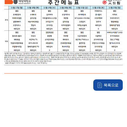
입학안내
Copyright
DAEDUK
입학안내
UNIVERSITY.
All Rights
Reserved.
학과안내
K-컬쳐계열
사회계열
기술계열
K-국방계열
목록으로
스포츠 계열
글로벌계열
전공심화과정(학사학위)
산업체위탁과정