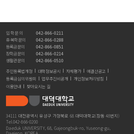
Pride of DDU
입 학 문 의
042-866-0211
가디언제도
휴·복학 문의
042-866-0288
서비스품질우수상
등록금 문의
042-866-0851
장학금 문의
042-866-0214
교육품질인증
생활관 문의
042-866-0510
전문대학기관평가인증
주민등록법개정
대학정보공시
자체평가
예결산공고
등록금심의위원회
업무추진비공개
개인정보처리방침
교육기부우수기관인증
이용안내
찾아오시는 길
홍보영상
뉴스레터
34111 대전광역시 유성구 가정북로 68 대덕대학교(장동 48번지)
Tel.042-866-0200
학사안내
Daeduk UNIVERSITY, 68, Gajeongbuk-ro, Yuseong-gu,
Daejeon, KOREA