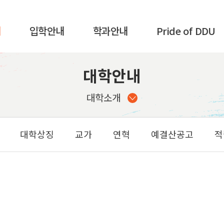
내
입학안내
학과안내
Pride of DDU
대학안내
입학안내
K-컬쳐계열
가디언제도
사회계열
서비스품질우수상
대학소개
내
기술계열
교육품질인증
K-국방계열
전문대학기관평가인증
대학상징
교가
연혁
예결산공고
적
스포츠 계열
교육기부우수기관인증
함
글로벌계열
홍보영상
전공심화과정
뉴스레터
(학사학위)
산업체위탁과정