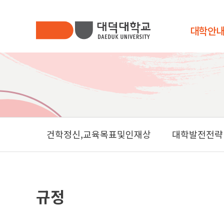
대학안
대학안내
총장인사말
대학소개
DAEDUK UNIVERSITY
대학기구안
발전기금
건학정신,교육목표및인재상
대학발전전략
법인소개
사이버제안
캠퍼스안내
규정