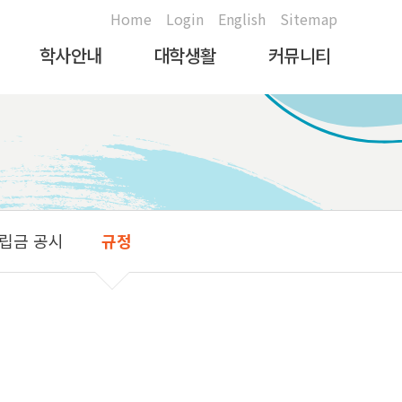
Home
Login
English
Sitemap
학사안내
대학생활
커뮤니티
학사일정
대학생활지원안내
공지사항
문의전화안내
취업진로안내
학생문의및게시판
학사안내
복지/편의시설안내
대학생활갤러리
장학/학자금대출안내
학생활동
총장님만나고싶습니다
립금 공시
규정
등록안내
식당이용안내
각종서식자료실
병무안내
증명서발급안내
학생증안내
대학생활안내서
전자출결시스템안내